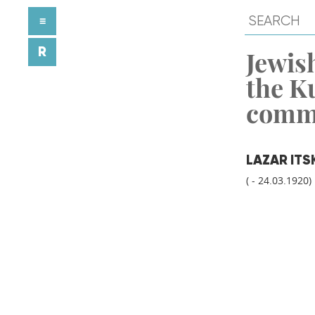
≡
R
Jewish
the K
comm
LAZAR IT
( - 24.03.1920)