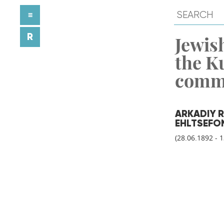
≡
R
Jewish
the K
comm
ARKADIY 
EHLTSEFO
(28.06.1892 - 