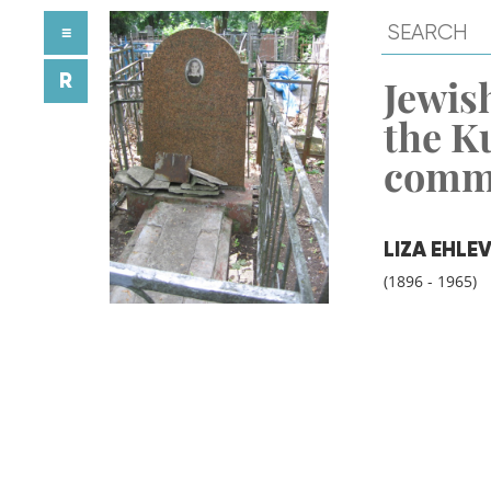
≡
R
Jewish
the K
comm
LIZA EHLE
(1896 - 1965)