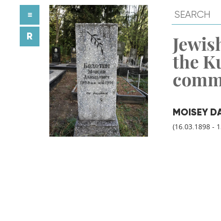
≡
R
Jewish
the K
comm
MOISEY D
(16.03.1898 - 