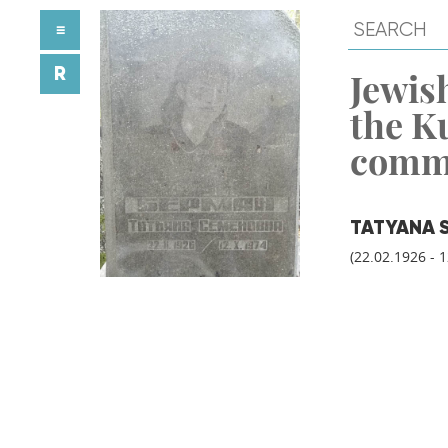
≡
R
Jewish
the K
comm
TATYANA 
(22.02.1926 - 