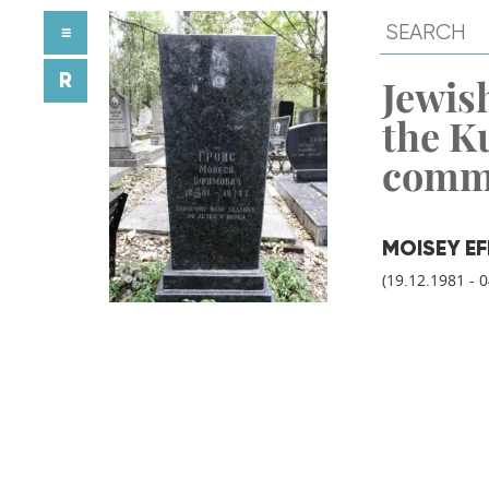
≡
R
Jewish
the K
comm
MOISEY E
(19.12.1981 - 