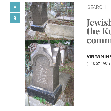
≡
R
Jewish
the K
comm
VINYAMIN
( - 18.07.1931)