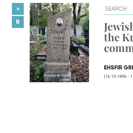
≡
R
Jewish
the K
comm
EHSFIR G
(16.10.1896 - 