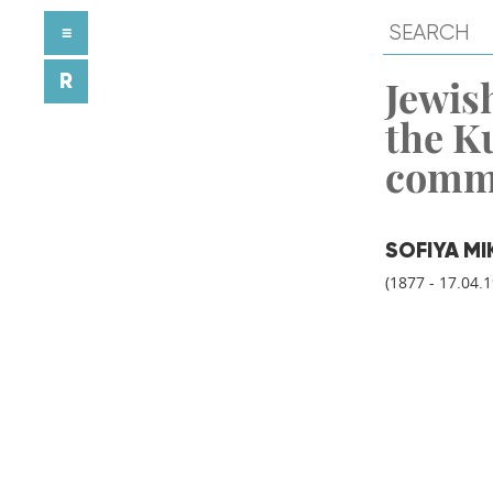
≡
R
Jewish
the K
comm
SOFIYA M
(1877 - 17.04.