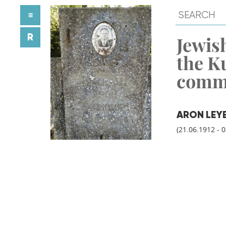
≡
R
Jewish
the K
comm
ARON LEY
(21.06.1912 - 