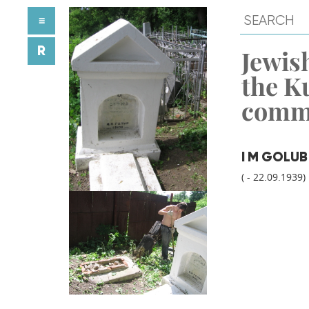
≡
R
Jewish
the K
comm
I M GOLUB
( - 22.09.1939)