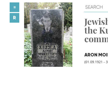
≡
R
Jewish
the K
comm
ARON MOI
(01.09.1921 - 