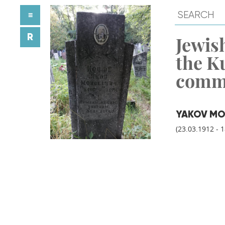
≡
R
Jewish
the K
comm
YAKOV MOI
(23.03.1912 - 