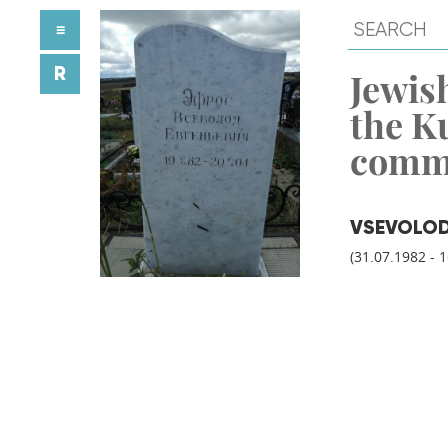
≡
R
Jewish
the K
comm
VSEVOLOD
(31.07.1982 - 