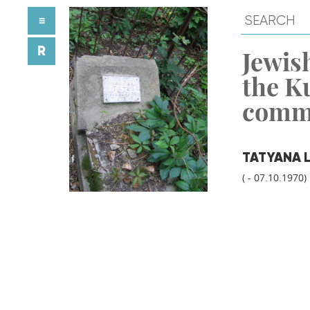
≡
R
Jewish
the K
comm
TATYANA 
( - 07.10.1970)