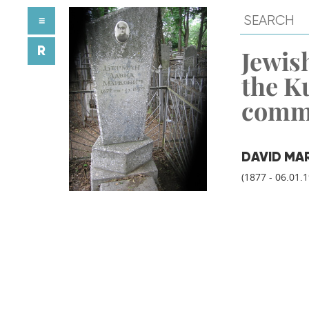
≡
R
Jewish
the K
comm
DAVID MA
(1877 - 06.01.