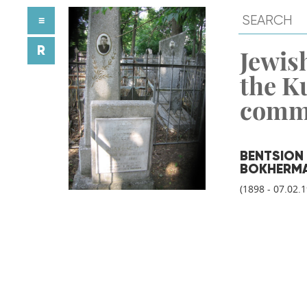
≡
R
Jewish
the K
comm
BENTSION
BOKHERM
(1898 - 07.02.