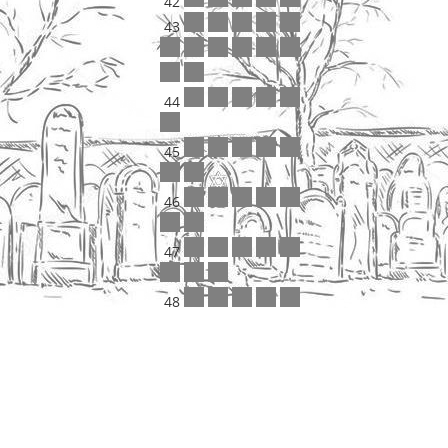
42
43
44
45
46
47
48