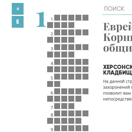
1
≡
1
E
Евре
Корн
2
общ
3
4
ХЕРСОНСК
КЛАДБИЩ
5
На данной ст
захоронений п
6
позволит вам
непосредстве
7
8
9