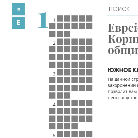
1
≡
1
E
Евре
Корн
2
общ
ЮЖНОЕ К
3
На данной ст
захоронений п
позволит вам
непосредстве
4
5