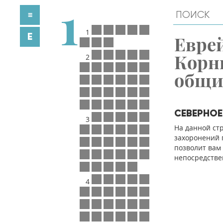
1
≡
1
E
Евре
Корн
2
общ
СЕВЕРНО
3
На данной ст
захоронений п
позволит вам
непосредстве
4