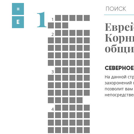
1
≡
1
E
Евре
Корн
2
общ
СЕВЕРНО
3
На данной ст
захоронений п
позволит вам
непосредстве
4