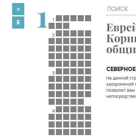
1
≡
1
E
Евре
Корн
2
общ
СЕВЕРНО
3
На данной ст
захоронений п
позволит вам
непосредстве
4