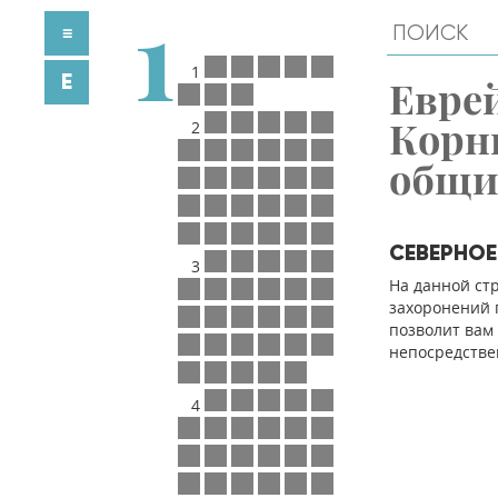
1
≡
1
E
Евре
Корн
2
общ
СЕВЕРНО
3
На данной ст
захоронений п
позволит вам
непосредстве
4