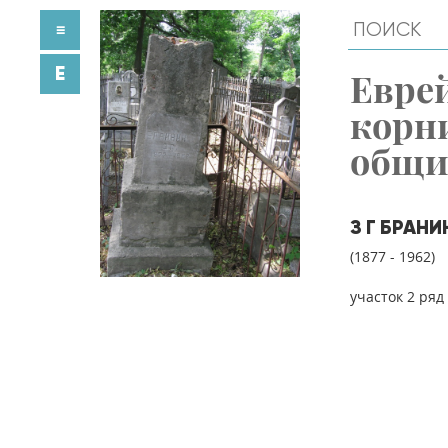
≡
E
Евре
корн
общ
З Г БРАНИ
(1877 - 1962)
участок 2 ряд