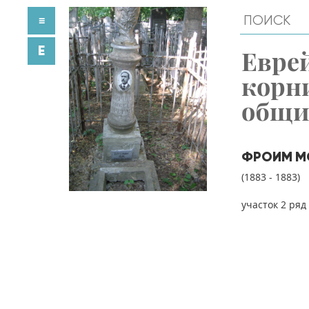
≡
E
Евре
корн
общ
ФРОИМ М
(1883 - 1883)
участок 2 ряд