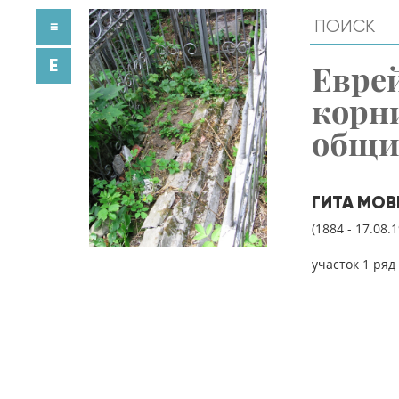
≡
E
Евре
корн
общ
ГИТА МОВ
(1884 - 17.08.
участок 1 ряд