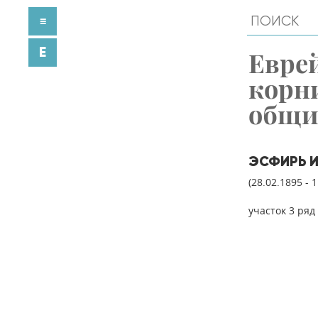
≡
E
Евре
корн
общ
ЭСФИРЬ 
(28.02.1895 - 
участок 3 ряд