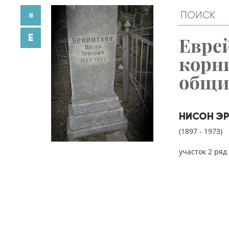
≡
E
Евре
корн
общ
НИСОН Э
(1897 - 1973)
участок 2 ряд