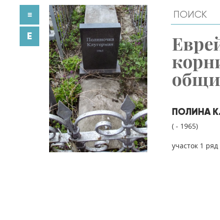
≡
E
Евре
корн
общ
ПОЛИНА К
( - 1965)
участок 1 ряд