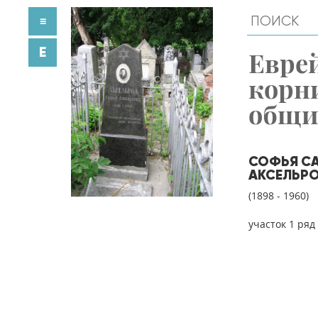
≡
E
Евре
корн
общ
СОФЬЯ СА
АКСЕЛЬР
(1898 - 1960)
участок 1 ряд