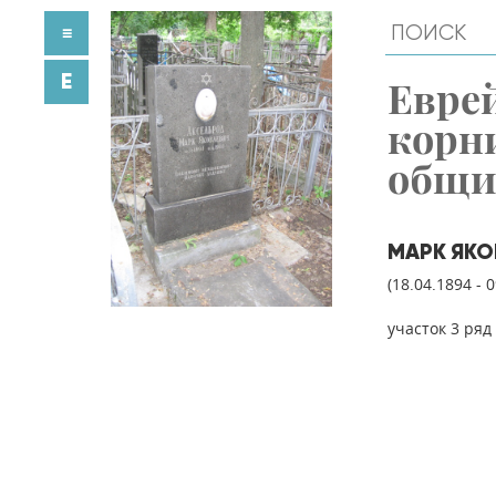
≡
E
Евре
корн
общ
МАРК ЯКО
(18.04.1894 - 
участок 3 ряд