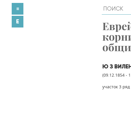
≡
E
Евре
корн
общ
Ю З ВИЛЕ
(09.12.1854 - 
участок 3 ряд