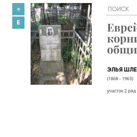
≡
E
Евре
корн
общ
ЭЛЬЯ ШЛ
(1868 - 1963)
участок 2 ряд