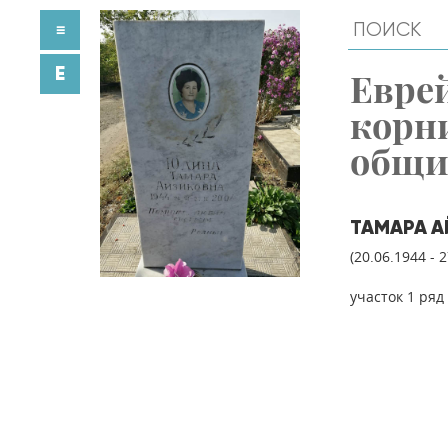
≡
E
Евре
корн
общ
ТАМАРА 
(20.06.1944 - 
участок 1 ряд