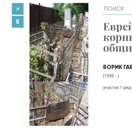
≡
E
Евре
корн
общ
БОРИК ГА
(1938 - )
участок 1 ряд