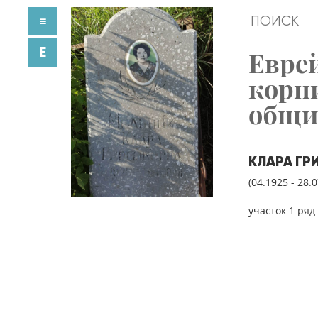
≡
E
Евре
корн
общ
КЛАРА ГР
(04.1925 - 28.
участок 1 ряд