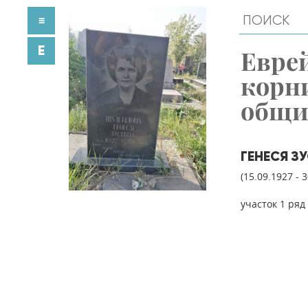
≡
E
Евре
корн
общ
ГЕНЕСЯ З
(15.09.1927 - 
участок 1 ряд