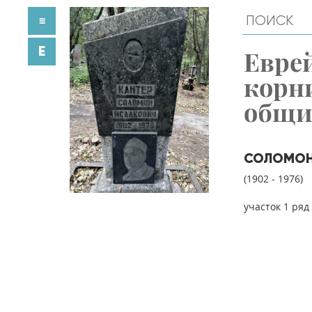
≡
E
Евре
корн
общ
СОЛОМОН
(1902 - 1976)
участок 1 ряд