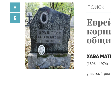
≡
E
Евре
корн
общ
ХАВА МАТ
(1896 - 1974)
участок 1 ряд