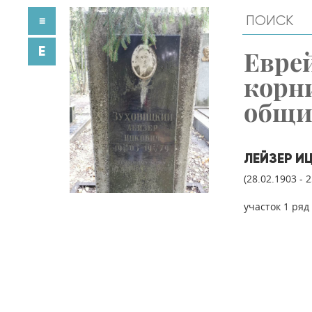
≡
E
Евре
корн
общ
ЛЕЙЗЕР И
(28.02.1903 - 
участок 1 ряд