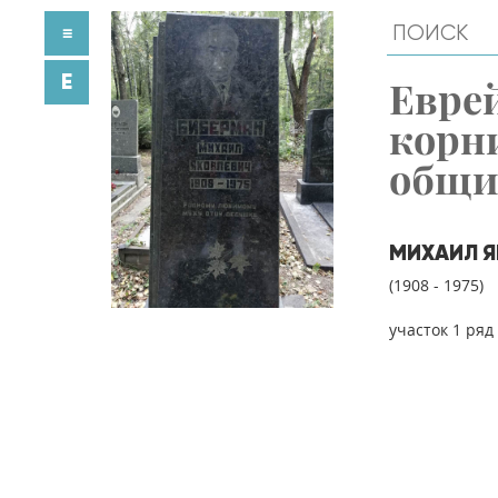
≡
E
Евре
корн
общ
МИХАИЛ Я
(1908 - 1975)
участок 1 ряд