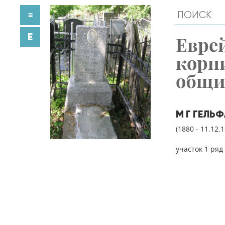
≡
E
Евре
корн
общ
М Г ГЕЛЬ
(1880 - 11.12.
участок 1 ряд