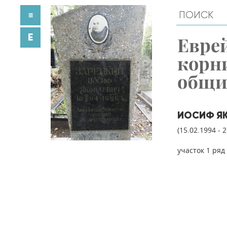
≡
E
Евре
корн
общ
ИОСИФ ЯК
(15.02.1994 - 
участок 1 ряд