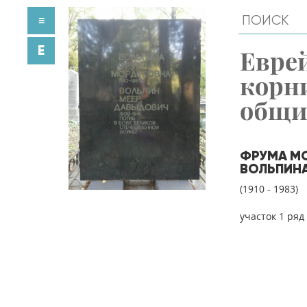
≡
E
Евре
корн
общ
ФРУМА М
ВОЛЬПИН
(1910 - 1983)
участок 1 ряд