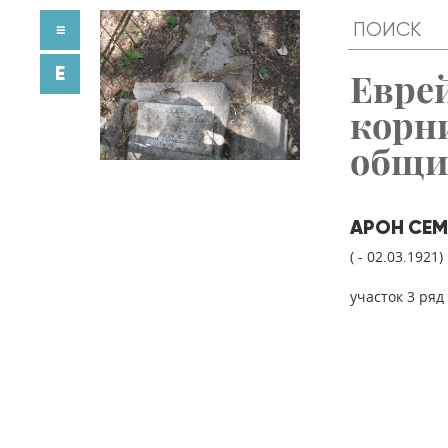
≡
E
Евре
корн
общ
АРОН СЕМ
( - 02.03.1921)
участок 3 ряд