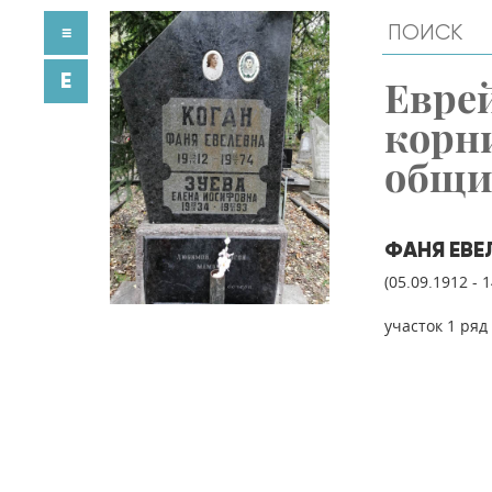
≡
E
Евре
корн
общ
ФАНЯ ЕВЕ
(05.09.1912 - 
участок 1 ряд