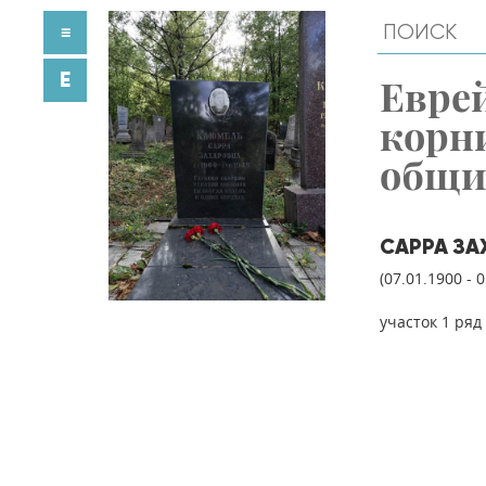
≡
E
Евре
корн
общ
САРРА З
(07.01.1900 - 
участок 1 ряд