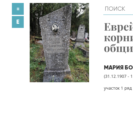
≡
E
Евре
корн
общ
МАРИЯ Б
(31.12.1907 - 
участок 1 ряд