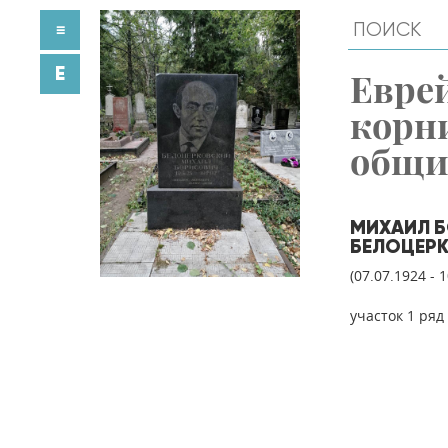
≡
E
Евре
корн
общ
МИХАИЛ 
БЕЛОЦЕР
(07.07.1924 - 
участок 1 ряд