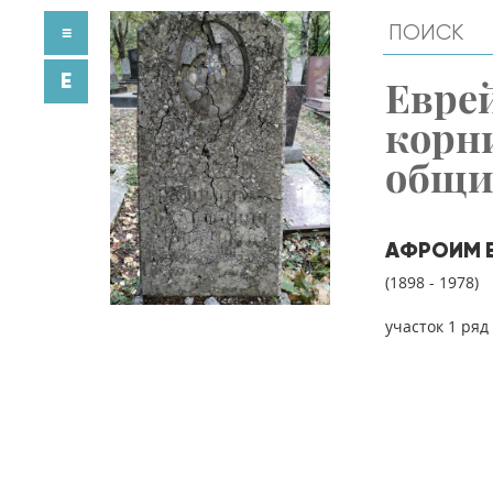
≡
E
Евре
корн
общ
АФРОИМ В
(1898 - 1978)
участок 1 ряд